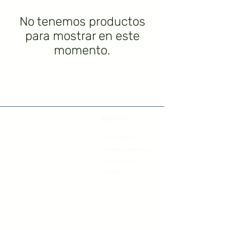
No tenemos productos
para mostrar en este
momento.
Nosotros
La Asociación Israelita de
Venezuela
es una Institución
religiosa, sin fines de lucro,
Junta Directiva
que agrupa a la comunidad
Nuestro compromiso
judía sefardí, orientada a la
Misión y Visión
practica ortodoxa, con
valores tradicionales.
Contacto
tienda@aiv.org.ve
+58 412 123 4568
Los Palos Grandes, Caracas - Venezuela