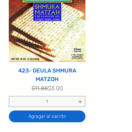
423- GEULA SHMURA
MATZOH
Precio
Precio de oferta
$11.88
$3.00
Agregar al carrito