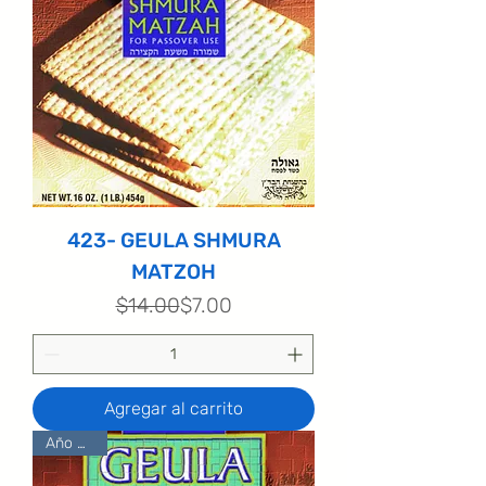
423- GEULA SHMURA
MATZOH
Precio
Precio de oferta
$14.00
$7.00
Agregar al carrito
Año 2024