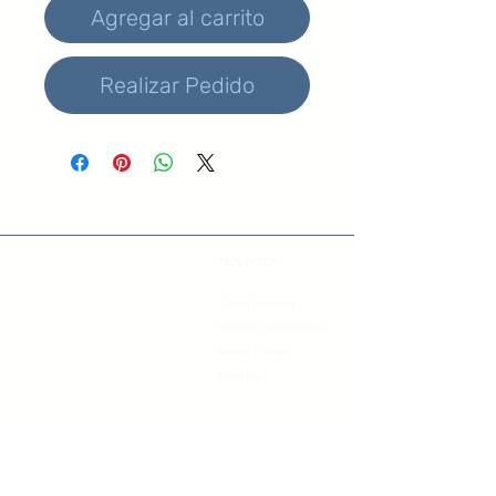
Agregar al carrito
Realizar Pedido
Nosotros
La Asociación Israelita de
Venezuela
es una Institución
religiosa, sin fines de lucro,
Junta Directiva
que agrupa a la comunidad
Nuestro compromiso
judía sefardí, orientada a la
Misión y Visión
practica ortodoxa, con
valores tradicionales.
Contacto
tienda@aiv.org.ve
+58 412 123 4568
Los Palos Grandes, Caracas - Venezuela