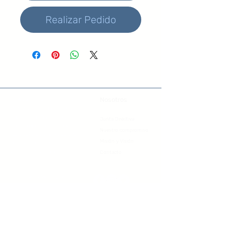
Realizar Pedido
Nosotros
La Asociación Israelita de
Venezuela
es una Institución
religiosa, sin fines de lucro,
Junta Directiva
que agrupa a la comunidad
Nuestro compromiso
judía sefardí, orientada a la
Misión y Visión
practica ortodoxa, con
valores tradicionales.
Contacto
tienda@aiv.org.ve
+58 412 123 4568
Los Palos Grandes, Caracas - Venezuela