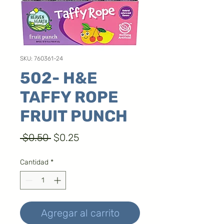
SKU: 760361-24
502- H&E
TAFFY ROPE
FRUIT PUNCH
Precio
Precio
 $0.50 
$0.25
de
Cantidad
*
oferta
Agregar al carrito