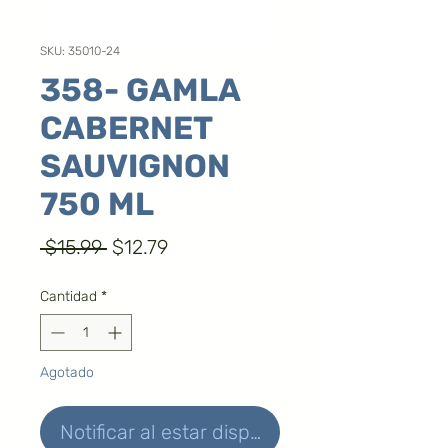
SKU: 35010-24
358- GAMLA
CABERNET
SAUVIGNON
750 ML
Precio
Precio
 $15.99 
$12.79
de
Cantidad
*
oferta
Agotado
Notificar al estar disponible