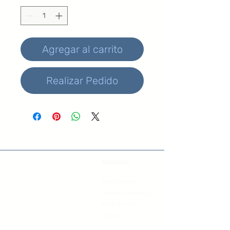
Agregar al carrito
Realizar Pedido
Nosotros
La Asociación Israelita de
Venezuela
es una Institución
religiosa, sin fines de lucro,
Junta Directiva
que agrupa a la comunidad
Nuestro compromiso
judía sefardí, orientada a la
Misión y Visión
practica ortodoxa, con
valores tradicionales.
Contacto