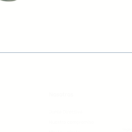
igiosa, sin fines
Nosotros
Bolet
da a la practica
No se p
Junta Directiva
Nuestro compromiso
Ingre