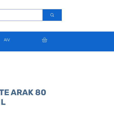
AIV
ITE ARAK 80
ML