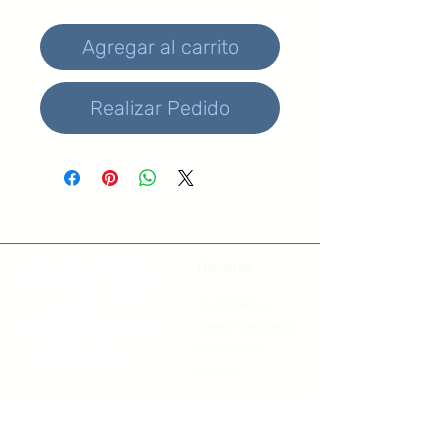
Agregar al carrito
Realizar Pedido
Nosotros
La Asociación Israelita de
Venezuela
es una Institución
religiosa, sin fines de lucro,
Junta Directiva
que agrupa a la comunidad
Nuestro compromiso
judía sefardí, orientada a la
Misión y Visión
practica ortodoxa, con
valores tradicionales.
Contacto
tienda@aiv.org.ve