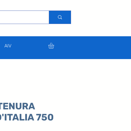
AIV
RTENURA
'ITALIA 750