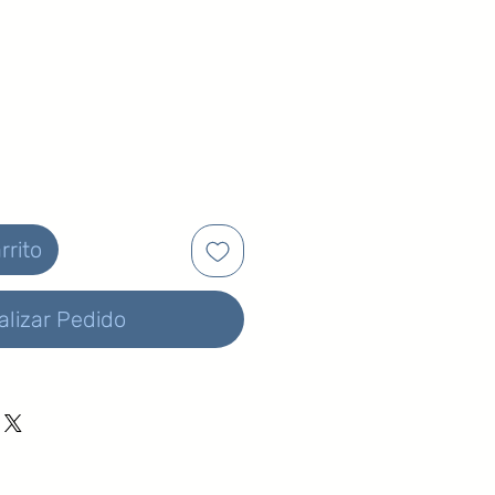
Precio
de
oferta
rrito
alizar Pedido