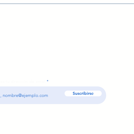
ín
de promociones y ofertas
ierda grandes ofertas y promociones.
sa tu dirección de email
Suscribirse