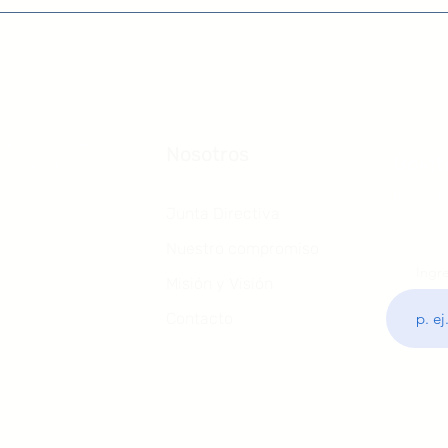
igiosa, sin fines
Nosotros
Bolet
da a la practica
No se p
Junta Directiva
Nuestro compromiso
Ingre
Misión y Visión
Contacto