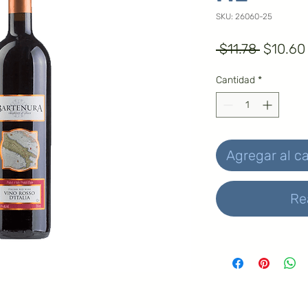
SKU: 26060-25
Precio
 $11.78 
$10.60
Cantidad
*
Agregar al ca
Re