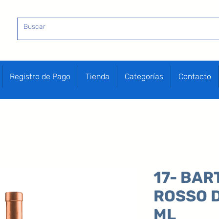
Registro de Pago
Tienda
Categorías
Contacto
17- BA
ROSSO D
ML