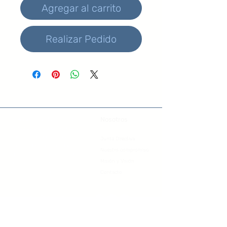
Agregar al carrito
Realizar Pedido
Nosotros
La Asociación Israelita de
Venezuela
es una Institución
religiosa, sin fines de lucro,
Junta Directiva
que agrupa a la comunidad
Nuestro compromiso
judía sefardí, orientada a la
Misión y Visión
practica ortodoxa, con
valores tradicionales.
Contacto
tienda@aiv.org.ve
+58 412 123 4568
Los Palos Grandes, Caracas - Venezuela