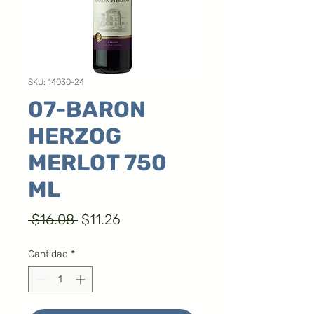
SKU: 14030-24
07-BARON
HERZOG
MERLOT 750
ML
Precio
Precio
 $16.08 
$11.26
de
Cantidad
*
oferta