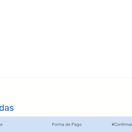
das
te
Forma de Pago
#Confirma