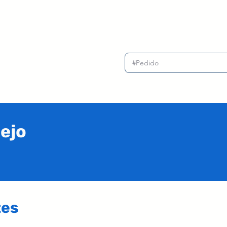
ejo
tes